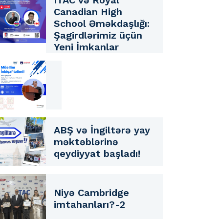
ITAC və Royal
Canadian High
School Əməkdaşlığı:
Şagirdlərimiz üçün
Yeni İmkanlar
ABŞ və İngiltərə yay
məktəblərinə
qeydiyyat başladı!
Niyə Cambridge
imtahanları?-2