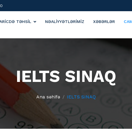
00
ARİCDƏ TƏHSİL
NƏALİYYƏTLƏRİMİZ
XƏBƏRLƏR
CA
IELTS SINAQ
Ana səhifə
IELTS SINAQ