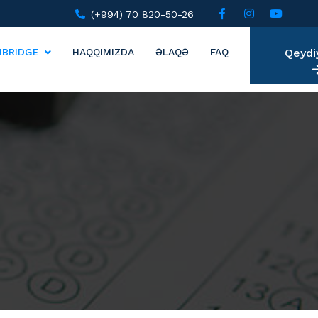
(+994) 70 820-50-26
MBRIDGE
HAQQIMIZDA
ƏLAQƏ
FAQ
Qeydi