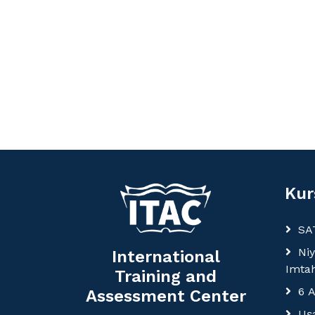
Kur
SAT
Ni
International
Imtah
Training and
6 
Assessment Center
Uşa