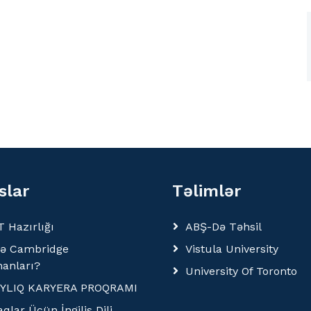
slar
Təlimlər
 Hazırlığı
ABŞ-Də Təhsil
yə Cambridge
Vistula University
anları?
University Of Toronto
AYLIQ KARYERA PROQRAMI
qlar Üçün İngilis Dili