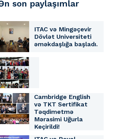
Ən son paylaşımlar
ITAC və Mingəçevir
Dövlət Universiteti
əməkdaşlığa başladı.
Cambridge English
və TKT Sertifikat
Təqdimetmə
Mərasimi Uğurla
Keçirildi!