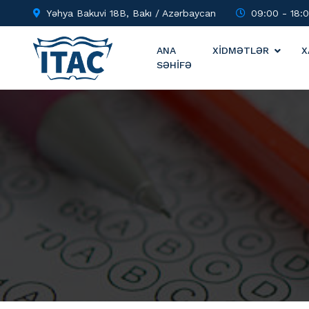
Yəhya Bakuvi 18B, Bakı / Azərbaycan
09:00 - 18:
ANA
XİDMƏTLƏR
X
SƏHİFƏ