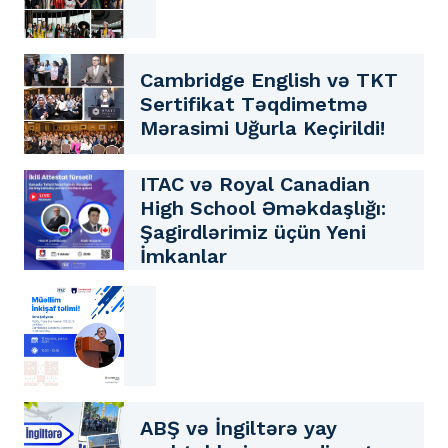
Cambridge English və TKT
Sertifikat Təqdimetmə
Mərasimi Uğurla Keçirildi!
ITAC və Royal Canadian
High School Əməkdaşlığı:
Şagirdlərimiz üçün Yeni
İmkanlar
ABŞ və İngiltərə yay