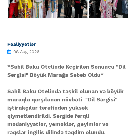
Fəaliyyətlər
08 Aug 2026
*Sahil Baku Otelində Keçirilən Sonuncu "Dil
Sərgisi" Böyük Marağa Səbəb Oldu*
Sahil Baku Otelində təşkil olunan və böyük
maraqla qarşılanan növbəti "Dil Sərgisi"
iştirakçılar tərəfindən yüksək
qiymətləndirildi. Sərgidə fərqli
mədəniyyətlər, yeməklər, geyimlər və
rəqslər ingilis dilində təqdim olundu.