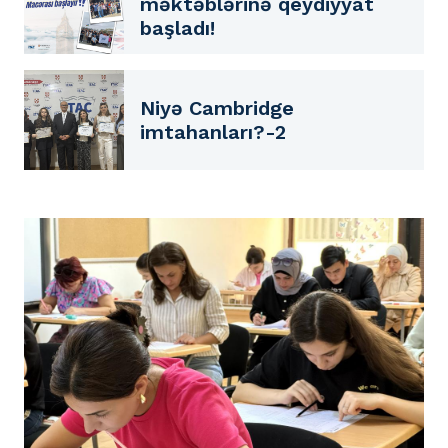
məktəblərinə qeydiyyat
başladı!
Niyə Cambridge
imtahanları?-2