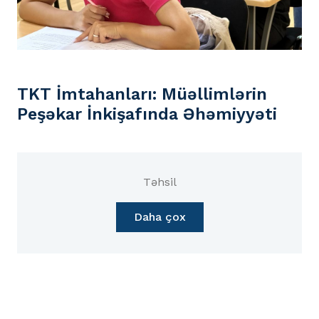
TKT İmtahanları: Müəllimlərin
Peşəkar İnkişafında Əhəmiyyəti
Təhsil
Daha çox