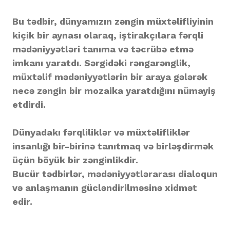
Bu tədbir, dünyamızın zəngin müxtəlifliyinin
kiçik bir aynası olaraq, iştirakçılara fərqli
mədəniyyətləri tanıma və təcrübə etmə
imkanı yaratdı. Sərgidəki rəngarənglik,
müxtəlif mədəniyyətlərin bir araya gələrək
necə zəngin bir mozaika yaratdığını nümayiş
etdirdi.
Dünyadakı fərqliliklər və müxtəlifliklər
insanlığı bir-birinə tanıtmaq və birləşdirmək
üçün böyük bir zənginlikdir.
Bucür tədbirlər, mədəniyyətlərarası dialoqun
və anlaşmanın gücləndirilməsinə xidmət
edir.