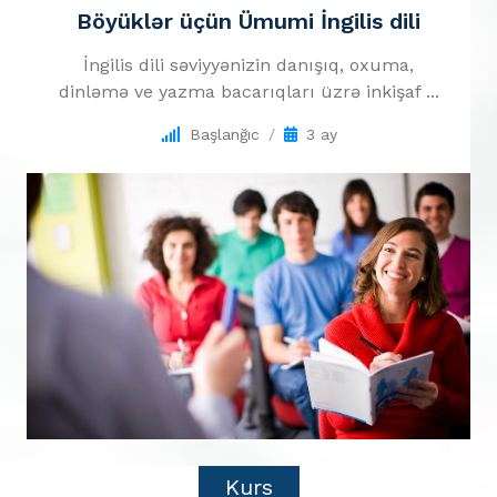
Böyüklər üçün Ümumi İngilis dili
İngilis dili səviyyənizin danışıq, oxuma,
dinləmə ve yazma bacarıqları üzrə inkişaf ...
Başlanğıc
3 ay
Kurs