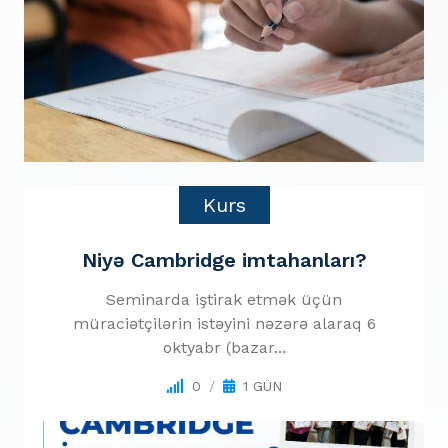
Kurs
Niyə Cambridge imtahanları?
Seminarda iştirak etmək üçün
müraciətçilərin istəyini nəzərə alaraq 6
oktyabr (bazar...
0
1 GÜN