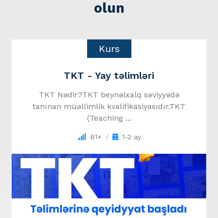
olun
Kurs
TKT - Yay təlimləri
TKT Nədir?TKT beynəlxalq səviyyədə
tanınan müəllimlik kvalifikasiyasıdır.TKT
(Teaching ...
B1+
1-2 ay