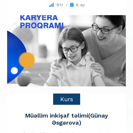
B1+
6 ay
Kurs
Müəllim inkişaf təlimi(Günay
Əsgərova)