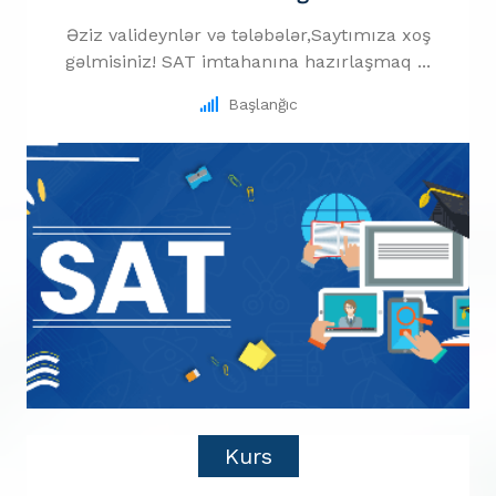
Əziz valideynlər və tələbələr,Saytımıza xoş
gəlmisiniz! SAT imtahanına hazırlaşmaq ...
Başlanğıc
Kurs