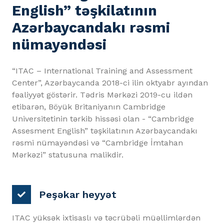
English” təşkilatının
Azərbaycandakı rəsmi
nümayəndəsi
“ITAC – International Training and Assessment
Center”, Azərbaycanda 2018-ci ilin oktyabr ayından
fəaliyyət göstərir. Tədris Mərkəzi 2019-cu ildən
etibarən, Böyük Britaniyanın Cambridge
Universitetinin tərkib hissəsi olan - “Cambridge
Assesment English” təşkilatının Azərbaycandakı
rəsmi nümayəndəsi və “Cambridge İmtahan
Mərkəzi” statusuna malikdir.
Peşəkar heyyət
ITAC yüksək ixtisaslı və təcrübəli müəllimlərdən