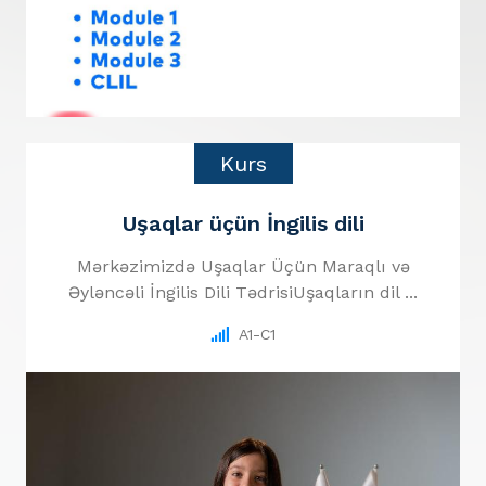
Kurs
Uşaqlar üçün İngilis dili
Mərkəzimizdə Uşaqlar Üçün Maraqlı və
Əyləncəli İngilis Dili TədrisiUşaqların dil ...
A1-C1