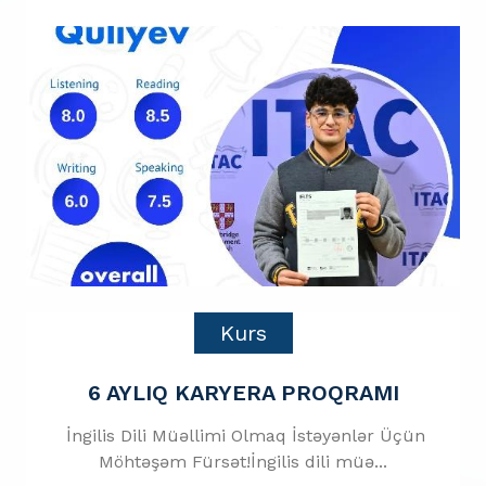
Kurs
6 AYLIQ KARYERA PROQRAMI
İngilis Dili Müəllimi Olmaq İstəyənlər Üçün
Möhtəşəm Fürsət!İngilis dili müə...