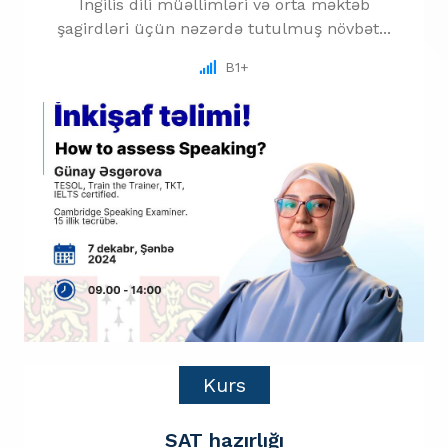
İngilis dili müəllimləri və orta məktəb
şagirdləri üçün nəzərdə tutulmuş növbət...
B1+
Kurs
SAT hazırlığı