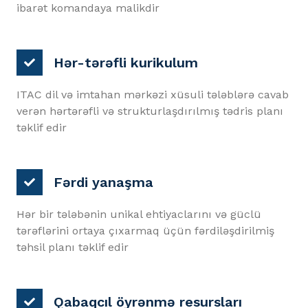
ibarət komandaya malikdir
Hər-tərəfli kurikulum
ITAC dil və imtahan mərkəzi xüsuli tələblərə cavab
verən hərtərəfli və strukturlaşdırılmış tədris planı
təklif edir
Fərdi yanaşma
Hər bir tələbənin unikal ehtiyaclarını və güclü
tərəflərini ortaya çıxarmaq üçün fərdiləşdirilmiş
təhsil planı təklif edir
Qabaqcıl öyrənmə resursları