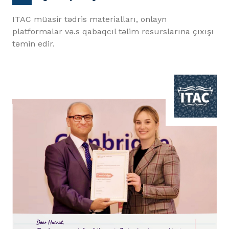
ITAC müasir tədris materialları, onlayn
platformalar və.s qabaqcıl təlim resurslarına çıxışı
təmin edir.