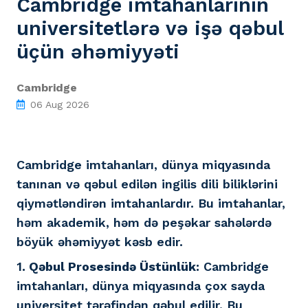
Cambridge imtahanlarının
universitetlərə və işə qəbul
üçün əhəmiyyəti
Cambridge
06 Aug 2026
Cambridge imtahanları, dünya miqyasında
tanınan və qəbul edilən ingilis dili biliklərini
qiymətləndirən imtahanlardır. Bu imtahanlar,
həm akademik, həm də peşəkar sahələrdə
böyük əhəmiyyət kəsb edir.
1
. Qəbul Prosesində Üstünlük:
Cambridge
imtahanları, dünya miqyasında çox sayda
universitet tərəfindən qəbul edilir. Bu