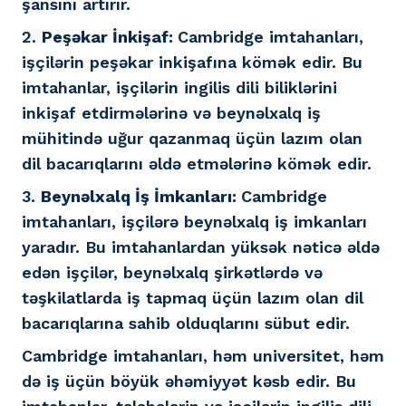
şansını artırır.
2.
Peşəkar İnkişaf:
Cambridge imtahanları,
işçilərin peşəkar inkişafına kömək edir. Bu
imtahanlar, işçilərin ingilis dili biliklərini
inkişaf etdirmələrinə və beynəlxalq iş
mühitində uğur qazanmaq üçün lazım olan
dil bacarıqlarını əldə etmələrinə kömək edir.
3.
Beynəlxalq İş İmkanları:
Cambridge
imtahanları, işçilərə beynəlxalq iş imkanları
yaradır. Bu imtahanlardan yüksək nəticə əldə
edən işçilər, beynəlxalq şirkətlərdə və
təşkilatlarda iş tapmaq üçün lazım olan dil
bacarıqlarına sahib olduqlarını sübut edir.
Cambridge imtahanları, həm universitet, həm
də iş üçün böyük əhəmiyyət kəsb edir. Bu