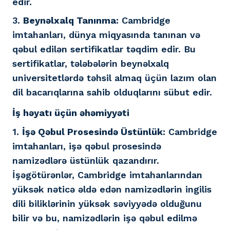
edir.
3.
Beynəlxalq Tanınma:
Cambridge
imtahanları, dünya miqyasında tanınan və
qəbul edilən sertifikatlar təqdim edir. Bu
sertifikatlar, tələbələrin beynəlxalq
universitetlərdə təhsil almaq üçün lazım olan
dil bacarıqlarına sahib olduqlarını sübut edir.
İş həyatı üçün əhəmiyyəti
1.
İşə Qəbul Prosesində Üstünlük:
Cambridge
imtahanları, işə qəbul prosesində
namizədlərə üstünlük qazandırır.
İşəgötürənlər, Cambridge imtahanlarından
yüksək nəticə əldə edən namizədlərin ingilis
dili biliklərinin yüksək səviyyədə olduğunu
bilir və bu, namizədlərin işə qəbul edilmə