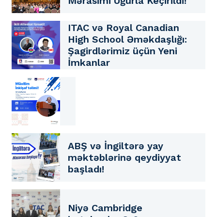
Mərasimi Uğurla Keçirildi!
ITAC və Royal Canadian
High School Əməkdaşlığı:
Şagirdlərimiz üçün Yeni
İmkanlar
ABŞ və İngiltərə yay
məktəblərinə qeydiyyat
başladı!
Niyə Cambridge