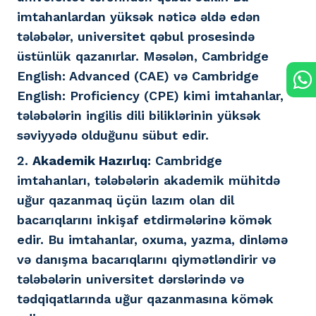
imtahanlardan yüksək nəticə əldə edən
tələbələr, universitet qəbul prosesində
üstünlük qazanırlar. Məsələn, Cambridge
English: Advanced (CAE) və Cambridge
English: Proficiency (CPE) kimi imtahanlar,
tələbələrin ingilis dili biliklərinin yüksək
səviyyədə olduğunu sübut edir.
2.
Akademik Hazırlıq:
Cambridge
imtahanları, tələbələrin akademik mühitdə
uğur qazanmaq üçün lazım olan dil
bacarıqlarını inkişaf etdirmələrinə kömək
edir. Bu imtahanlar, oxuma, yazma, dinləmə
və danışma bacarıqlarını qiymətləndirir və
tələbələrin universitet dərslərində və
tədqiqatlarında uğur qazanmasına kömək