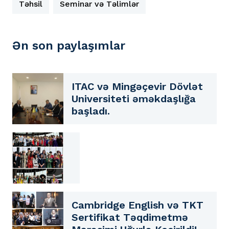
Təhsil
Seminar və Təlimlər
Ən son paylaşımlar
ITAC və Mingəçevir Dövlət
Universiteti əməkdaşlığa
başladı.
Cambridge English və TKT
Sertifikat Təqdimetmə