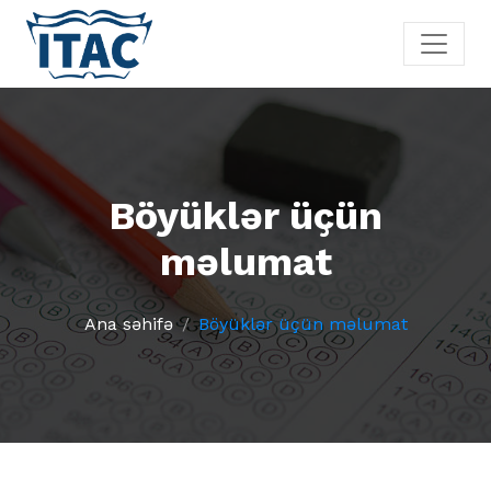
Böyüklər üçün
məlumat
Ana səhifə
Böyüklər üçün məlumat