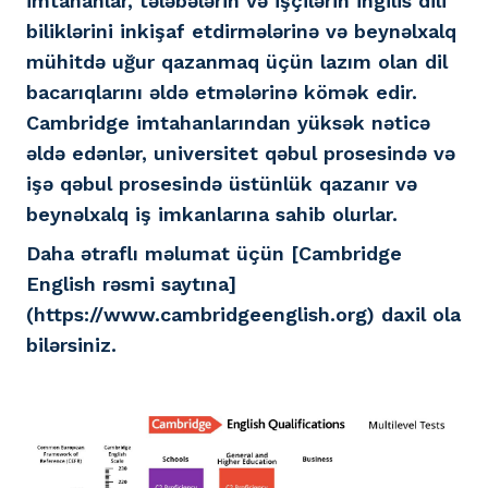
imtahanlar, tələbələrin və işçilərin ingilis dili
biliklərini inkişaf etdirmələrinə və beynəlxalq
mühitdə uğur qazanmaq üçün lazım olan dil
bacarıqlarını əldə etmələrinə kömək edir.
Cambridge imtahanlarından yüksək nəticə
əldə edənlər, universitet qəbul prosesində və
işə qəbul prosesində üstünlük qazanır və
beynəlxalq iş imkanlarına sahib olurlar.
Daha ətraflı məlumat üçün [Cambridge
English rəsmi saytına]
(https://www.cambridgeenglish.org) daxil ola
bilərsiniz.