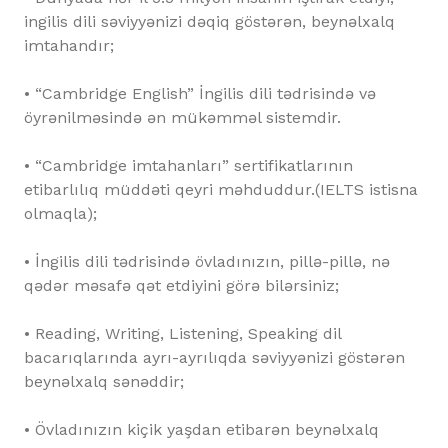
ingilis dili səviyyənizi dəqiq göstərən, beynəlxalq
imtahandır;
• “Cambridge English” İngilis dili tədrisində və
öyrənilməsində ən mükəmməl sistemdir.
• “Cambridge imtahanları” sertifikatlarının
etibarlılıq müddəti qeyri məhduddur.(IELTS istisna
olmaqla);
• İngilis dili tədrisində övladınızın, pillə-pillə, nə
qədər məsafə qət etdiyini görə bilərsiniz;
• Reading, Writing, Listening, Speaking dil
bacarıqlarında ayrı-ayrılıqda səviyyənizi göstərən
beynəlxalq sənəddir;
• Övladınızın kiçik yaşdan etibarən beynəlxalq