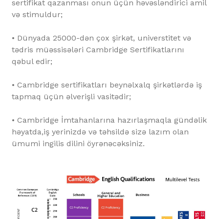
sertifikat qazanması onun üçün həvəsləndirici amil
və stimuldur;
• Dünyada 25000-dən çox şirkət, universtitet və
tədris müəssisələri Cambridge Sertifikatlarını
qəbul edir;
• Cambridge sertifikatları beynəlxalq şirkətlərdə iş
tapmaq üçün əlverişli vasitədir;
• Cambridge İmtahanlarına hazırlaşmaqla gündəlik
həyatda,iş yerinizdə və təhsildə sizə lazım olan
ümumi ingilis dilini öyrənəcəksiniz.