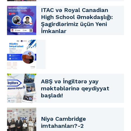
ITAC və Royal Canadian
High School Əməkdaşlığı:
Şagirdlərimiz üçün Yeni
İmkanlar
ABŞ və İngiltərə yay
məktəblərinə qeydiyyat
başladı!
Niyə Cambridge
imtahanları?-2