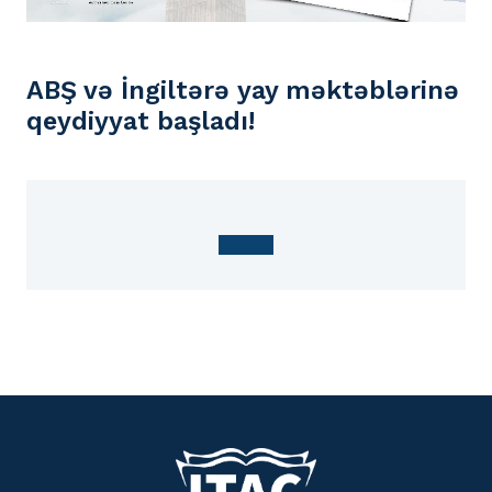
ABŞ və İngiltərə yay məktəblərinə
qeydiyyat başladı!