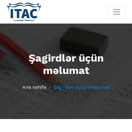
Şagirdlər üçün
məlumat
Ana səhifə
Şagirdlər üçün məlumat