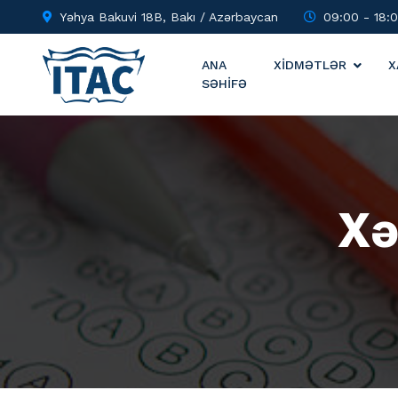
Yəhya Bakuvi 18B, Bakı / Azərbaycan
09:00 - 18:
ANA
XİDMƏTLƏR
X
SƏHİFƏ
Xə