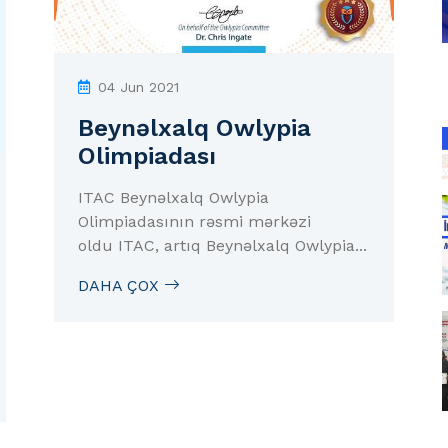
04 Jun 2021
Beynəlxalq Owlypia
Olimpiadası
ITAC Beynəlxalq Owlypia
Olimpiadasının rəsmi mərkəzi
oldu ITAC, artıq Beynəlxalq Owlypia...
DAHA ÇOX