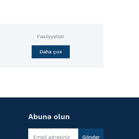
Fəaliyyətlər
Daha çox
Abunə olun
Göndər