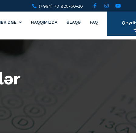
(+994) 70 820-50-26
MBRIDGE
HAQQIMIZDA
ƏLAQƏ
FAQ
Qeydi
lər