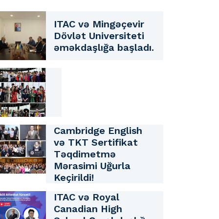
ITAC və Mingəçevir
Dövlət Universiteti
əməkdaşlığa başladı.
Cambridge English
və TKT Sertifikat
Təqdimetmə
Mərasimi Uğurla
Keçirildi!
ITAC və Royal
Canadian High