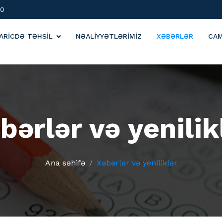
00
ARİCDƏ TƏHSİL
NƏALİYYƏTLƏRİMİZ
XƏBƏRLƏR
CA
bərlər və yenilik
Ana səhifə
Xəbərlər və yeniliklər