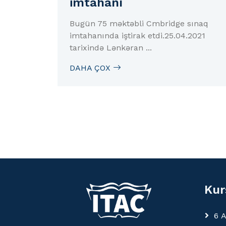
imtahanı
Bugün 75 məktəbli Cmbridge sınaq
imtahanında iştirak etdi.25.04.2021
tarixində Lənkəran ...
DAHA ÇOX
Kur
6 