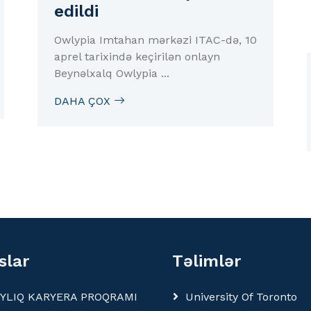
edildi
Owlypia Imtahan mərkəzi ITAC-də, 10
aprel tarixində keçirilən onlayn
Beynəlxalq Owlypia ...
DAHA ÇOX
slar
Təlimlər
AYLIQ KARYERA PROQRAMI
University Of Toronto