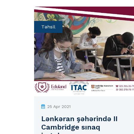
Təhsil
25 Apr 2021
Lənkəran şəhərində II
Cambridge sınaq