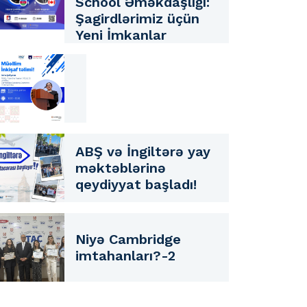
School Əməkdaşlığı:
Şagirdlərimiz üçün
Yeni İmkanlar
ABŞ və İngiltərə yay
məktəblərinə
qeydiyyat başladı!
Niyə Cambridge
imtahanları?-2