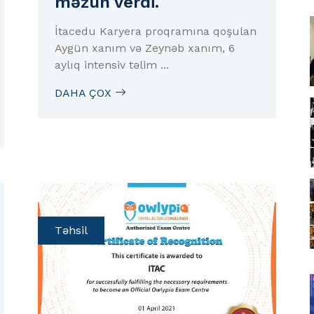
məzun verdi.
İtacedu Karyera proqramına qoşulan
Aygün xanım və Zeynəb xanım, 6
aylıq intensiv təlim ...
DAHA ÇOX
Təhsil