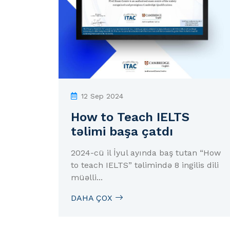
12 Sep 2024
How to Teach IELTS
təlimi başa çatdı
2024-cü il İyul ayında baş tutan “How
to teach IELTS” təlimində 8 ingilis dili
müəlli...
DAHA ÇOX