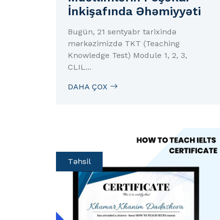
İnkişafında Əhəmiyyəti
Bugün, 21 sentyabr tarixində
mərkəzimizdə TKT (Teaching
Knowledge Test) Module 1, 2, 3,
CLIL...
DAHA ÇOX
Təhsil