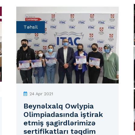
Təhsil
24 Apr 2021
Beynəlxalq Owlypia
Olimpiadasında iştirak
etmiş şagirdlərimizə
sertifikatları təqdim