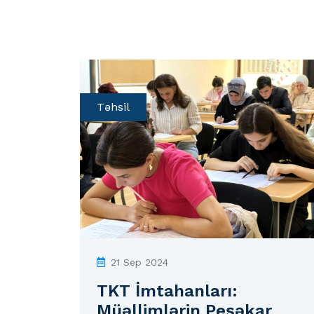
Təhsil
21 Sep 2024
TKT İmtahanları:
Müəllimlərin Peşəkar